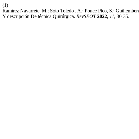
(1)
Ramírez Navarrete, M.; Soto Toledo , A.; Ponce Pico, S.; Guthemberg
Y descripción De técnica Quirúrgica.
RevSEOT
2022
,
11
, 30-35.