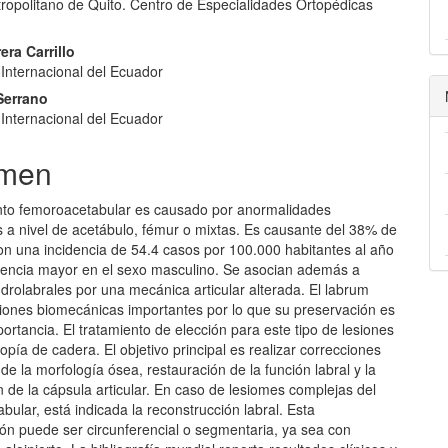
tropolitano de Quito. Centro de Especialidades Ortopédicas
lo
era Carrillo
 Internacional del Ecuador
Serrano
 Internacional del Ecuador
men
nto femoroacetabular es causado por anormalidades
s a nivel de acetábulo, fémur o mixtas. Es causante del 38% de
on una incidencia de 54.4 casos por 100.000 habitantes al año
lencia mayor en el sexo masculino. Se asocian además a
drolabrales por una mecánica articular alterada. El labrum
iones biomecánicas importantes por lo que su preservación es
rtancia. El tratamiento de elección para este tipo de lesiones
copía de cadera. El objetivo principal es realizar correcciones
de la morfología ósea, restauración de la función labral y la
 de la cápsula articular. En caso de lesiomes complejas del
bular, está indicada la reconstrucción labral. Esta
ión puede ser circunferencial o segmentaria, ya sea con