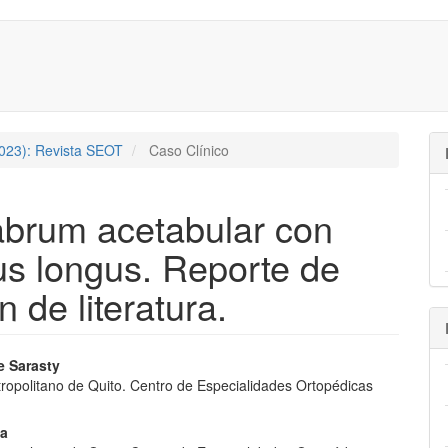
2023): Revista SEOT
Caso Clínico
abrum acetabular con
us longus. Reporte de
n de literatura.
nido
e Sarasty
tropolitano de Quito. Centro de Especialidades Ortopédicas
pal
la