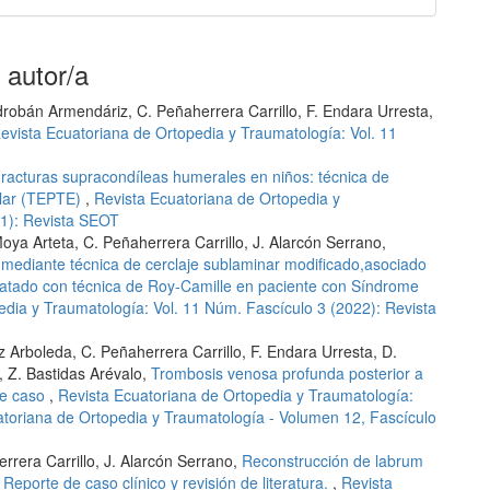
 autor/a
edrobán Armendáriz, C. Peñaherrera Carrillo, F. Endara Urresta,
evista Ecuatoriana de Ortopedia y Traumatología: Vol. 11
racturas supracondíleas humerales en niños: técnica de
ular (TEPTE)
,
Revista Ecuatoriana de Ortopedia y
21): Revista SEOT
oya Arteta, C. Peñaherrera Carrillo, J. Alarcón Serrano,
mediante técnica de cerclaje sublaminar modificado,asociado
atado con técnica de Roy-Camille en paciente con Síndrome
edia y Traumatología: Vol. 11 Núm. Fascículo 3 (2022): Revista
 Arboleda, C. Peñaherrera Carrillo, F. Endara Urresta, D.
, Z. Bastidas Arévalo,
Trombosis venosa profunda posterior a
de caso
,
Revista Ecuatoriana de Ortopedia y Traumatología:
atoriana de Ortopedia y Traumatología - Volumen 12, Fascículo
rrera Carrillo, J. Alarcón Serrano,
Reconstrucción de labrum
Reporte de caso clínico y revisión de literatura.
,
Revista