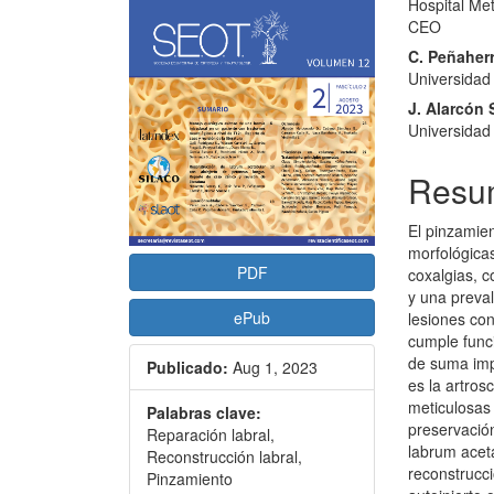
Hospital Me
artículo
artícu
CEO
C. Peñaherr
Universidad
J. Alarcón 
Universidad
Resu
El pinzamie
morfológica
PDF
coxalgias, c
y una preva
ePub
lesiones con
cumple func
de suma impo
Publicado:
Aug 1, 2023
es la artros
meticulosas 
Palabras clave:
preservación
Reparación labral,
labrum aceta
Reconstrucción labral,
reconstrucc
Pinzamiento