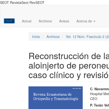
SEOT RevistaSeot RevSEOT
Navegación
principal
Contenido
Actual
Archivos
Avisos
Acerca de
principal
Barra
lateral
Inicio
Archivos
Vol. 12 Núm. Fascículo 2 (
Reconstrucción de l
aloinjerto de perone
caso clínico y revisió
Barra
Conte
C. Navarret
Hospital Me
lateral
princi
CEO
del
del
P. Terán Ve