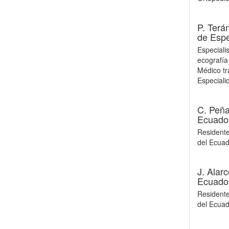
P. Terá
de Esp
Especiali
ecografía
Médico tr
Especiali
C. Peña
Ecuado
Residente
del Ecuad
J. Alar
Ecuado
Residente
del Ecuad