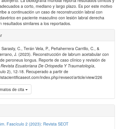
o aloinjerto. La bibliografía mundial reporta resultados clínicos y
 adecuados a corto, mediano y largo plazo. Es por este motivo
ribe a continuación un caso de reconstrucción labral con
adavérico en paciente masculino con lesión labral derecha
 resultados similares a los reportados.
les
ar
Sarasty, C., Terán Vela, P., Peñaherrera Carrillo, C., &
lo
errano, J. (2023). Reconstrucción de labrum acetabular con
o de peroneus longus. Reporte de caso clínico y revisión de
.
Revista Ecuatoriana De Ortopedia Y Traumatología
,
ulo 2), 12-18. Recuperado a partir de
vistacientificaseot.com/index.php/revseot/article/view/226
matos de cita
úm. Fascículo 2 (2023): Revista SEOT