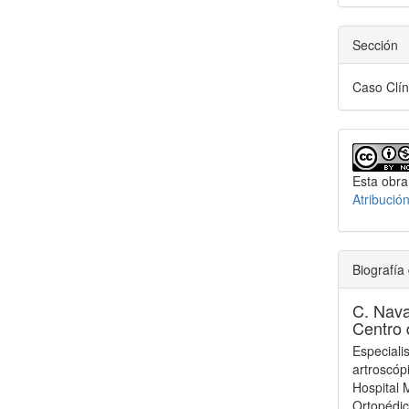
Sección
Caso Clín
Esta obra
Atribució
Biografía 
C. Nava
Centro 
Especiali
artroscóp
Hospital 
Ortopédi