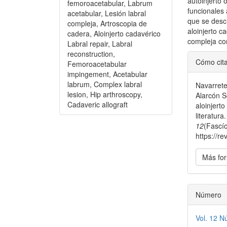
autoinjerto 
femoroacetabular, Labrum
funcionales
acetabular, Lesión labral
que se desc
compleja, Artroscopia de
aloinjerto c
cadera, Aloinjerto cadavérico
compleja con
Labral repair, Labral
Detal
reconstruction,
Cómo cit
Femoroacetabular
del
impingement, Acetabular
labrum, Complex labral
Navarrete 
artícu
lesion, Hip arthroscopy,
Alarcón S
Cadaveric allograft
aloinjert
literatura
12
(Fascíc
https://re
Más for
Número
Vol. 12 N