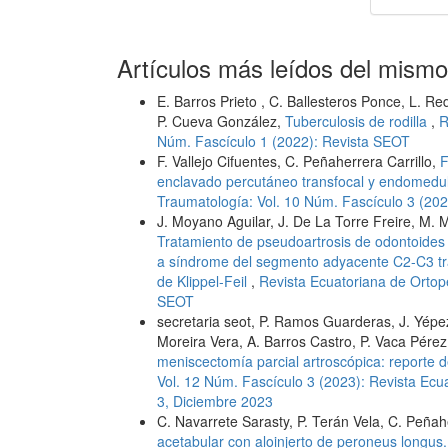
Artículos más leídos del mismo
E. Barros Prieto , C. Ballesteros Ponce, L. R
P. Cueva González,
Tuberculosis de rodilla
,
R
Núm. Fascículo 1 (2022): Revista SEOT
F. Vallejo Cifuentes, C. Peñaherrera Carrillo,
F
enclavado percutáneo transfocal y endomed
Traumatología: Vol. 10 Núm. Fascículo 3 (20
J. Moyano Aguilar, J. De La Torre Freire, M. M
Tratamiento de pseudoartrosis de odontoides 
a síndrome del segmento adyacente C2-C3 tr
de Klippel-Feil
,
Revista Ecuatoriana de Ortop
SEOT
secretaria seot, P. Ramos Guarderas, J. Yépez
Moreira Vera, A. Barros Castro, P. Vaca Pérez
meniscectomía parcial artroscópica: reporte 
Vol. 12 Núm. Fascículo 3 (2023): Revista Ecu
3, Diciembre 2023
C. Navarrete Sarasty, P. Terán Vela, C. Peñahe
acetabular con aloinjerto de peroneus longus. 