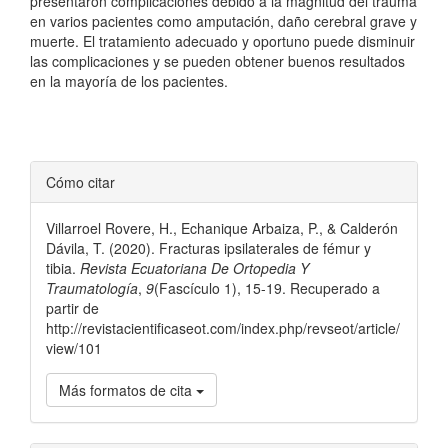
presentaron complicaciones debido a la magnitud del trauma
en varios pacientes como amputación, daño cerebral grave y
muerte. El tratamiento adecuado y oportuno puede disminuir
las complicaciones y se pueden obtener buenos resultados
en la mayoría de los pacientes.
Detalles
Cómo citar
del
Villarroel Rovere, H., Echanique Arbaiza, P., & Calderón
artículo
Dávila, T. (2020). Fracturas ipsilaterales de fémur y
tibia.
Revista Ecuatoriana De Ortopedia Y
Traumatología
,
9
(Fascículo 1), 15-19. Recuperado a
partir de
http://revistacientificaseot.com/index.php/revseot/article/
view/101
Más formatos de cita