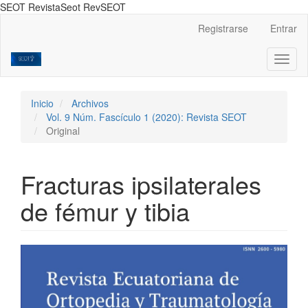
SEOT RevistaSeot RevSEOT
Navegación
Registrarse
Entrar
principal
Contenido
Toggl
principal
naviga
Barra
lateral
Inicio
Archivos
Vol. 9 Núm. Fascículo 1 (2020): Revista SEOT
Original
Fracturas ipsilaterales
de fémur y tibia
Barra
lateral
del