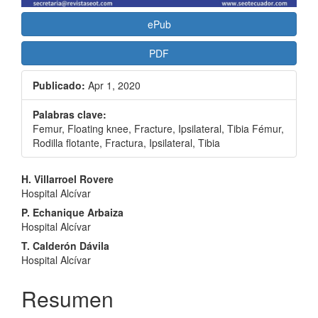
ePub
PDF
Publicado:
Apr 1, 2020
Palabras clave:
Femur, Floating knee, Fracture, Ipsilateral, Tibia Fémur,
Rodilla flotante, Fractura, Ipsilateral, Tibia
Contenido
H. Villarroel Rovere
Hospital Alcívar
principal
P. Echanique Arbaiza
del
Hospital Alcívar
artículo
T. Calderón Dávila
Hospital Alcívar
Resumen