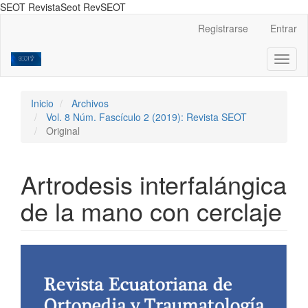
SEOT RevistaSeot RevSEOT
Navegación
Registrarse
Entrar
principal
Contenido
Toggl
principal
naviga
Barra
lateral
Inicio
Archivos
Vol. 8 Núm. Fascículo 2 (2019): Revista SEOT
Original
Artrodesis interfalángica
de la mano con cerclaje
Barra
lateral
del