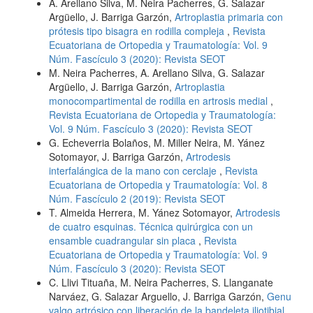
A. Arellano Silva, M. Neira Pacherres, G. Salazar
Argüello, J. Barriga Garzón,
Artroplastia primaria con
prótesis tipo bisagra en rodilla compleja
,
Revista
Ecuatoriana de Ortopedia y Traumatología: Vol. 9
Núm. Fascículo 3 (2020): Revista SEOT
M. Neira Pacherres, A. Arellano Silva, G. Salazar
Argüello, J. Barriga Garzón,
Artroplastia
monocompartimental de rodilla en artrosis medial
,
Revista Ecuatoriana de Ortopedia y Traumatología:
Vol. 9 Núm. Fascículo 3 (2020): Revista SEOT
G. Echeverria Bolaños, M. Miller Neira, M. Yánez
Sotomayor, J. Barriga Garzón,
Artrodesis
interfalángica de la mano con cerclaje
,
Revista
Ecuatoriana de Ortopedia y Traumatología: Vol. 8
Núm. Fascículo 2 (2019): Revista SEOT
T. Almeida Herrera, M. Yánez Sotomayor,
Artrodesis
de cuatro esquinas. Técnica quirúrgica con un
ensamble cuadrangular sin placa
,
Revista
Ecuatoriana de Ortopedia y Traumatología: Vol. 9
Núm. Fascículo 3 (2020): Revista SEOT
C. Llivi Tituaña, M. Neira Pacherres, S. Llanganate
Narváez, G. Salazar Arguello, J. Barriga Garzón,
Genu
valgo artrósico con liberación de la bandeleta iliotibial
,