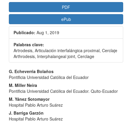
PDF
ePub
Publicado:
Aug 1, 2019
Palabras clave:
Artrodesis, Articulación interfalángica proximal, Cerclaje
Arthrodesis, Interphalangeal joint, Cerclage
Contenido
G. Echeverria Bolaños
Pontificia Universidad Católica del Ecuador
principal
M. Miller Neira
del
Pontificia Universidad Católica del Ecuador. Quito-Ecuador
artículo
M. Yánez Sotomayor
Hospital Pablo Arturo Suárez
J. Barriga Garzón
Hospital Pablo Arturo Suárez