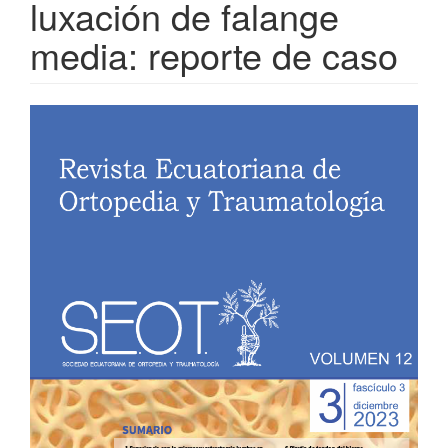
luxación de falange
media: reporte de caso
Barra
lateral
del
artículo