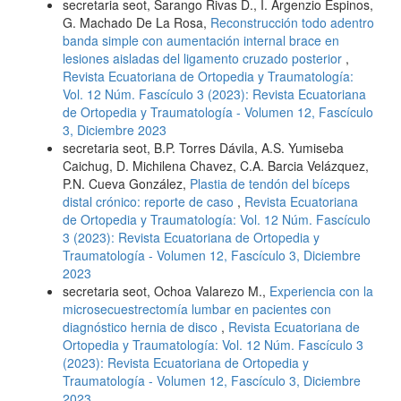
secretaria seot, Sarango Rivas D., I. Argenzio Espinos,
G. Machado De La Rosa,
Reconstrucción todo adentro
banda simple con aumentación internal brace en
lesiones aisladas del ligamento cruzado posterior
,
Revista Ecuatoriana de Ortopedia y Traumatología:
Vol. 12 Núm. Fascículo 3 (2023): Revista Ecuatoriana
de Ortopedia y Traumatología - Volumen 12, Fascículo
3, Diciembre 2023
secretaria seot, B.P. Torres Dávila, A.S. Yumiseba
Caichug, D. Michilena Chavez, C.A. Barcia Velázquez,
P.N. Cueva González,
Plastia de tendón del bíceps
distal crónico: reporte de caso
,
Revista Ecuatoriana
de Ortopedia y Traumatología: Vol. 12 Núm. Fascículo
3 (2023): Revista Ecuatoriana de Ortopedia y
Traumatología - Volumen 12, Fascículo 3, Diciembre
2023
secretaria seot, Ochoa Valarezo M.,
Experiencia con la
microsecuestrectomía lumbar en pacientes con
diagnóstico hernia de disco
,
Revista Ecuatoriana de
Ortopedia y Traumatología: Vol. 12 Núm. Fascículo 3
(2023): Revista Ecuatoriana de Ortopedia y
Traumatología - Volumen 12, Fascículo 3, Diciembre
2023