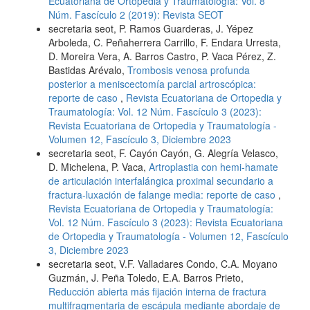
Ecuatoriana de Ortopedia y Traumatología: Vol. 8
Núm. Fascículo 2 (2019): Revista SEOT
secretaria seot, P. Ramos Guarderas, J. Yépez
Arboleda, C. Peñaherrera Carrillo, F. Endara Urresta,
D. Moreira Vera, A. Barros Castro, P. Vaca Pérez, Z.
Bastidas Arévalo,
Trombosis venosa profunda
posterior a meniscectomía parcial artroscópica:
reporte de caso
,
Revista Ecuatoriana de Ortopedia y
Traumatología: Vol. 12 Núm. Fascículo 3 (2023):
Revista Ecuatoriana de Ortopedia y Traumatología -
Volumen 12, Fascículo 3, Diciembre 2023
secretaria seot, F. Cayón Cayón, G. Alegría Velasco,
D. Michelena, P. Vaca,
Artroplastia con hemi-hamate
de articulación interfalángica proximal secundario a
fractura-luxación de falange media: reporte de caso
,
Revista Ecuatoriana de Ortopedia y Traumatología:
Vol. 12 Núm. Fascículo 3 (2023): Revista Ecuatoriana
de Ortopedia y Traumatología - Volumen 12, Fascículo
3, Diciembre 2023
secretaria seot, V.F. Valladares Condo, C.A. Moyano
Guzmán, J. Peña Toledo, E.A. Barros Prieto,
Reducción abierta más fijación interna de fractura
multifragmentaria de escápula mediante abordaje de