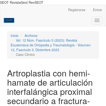
SEOT RevistaSeot RevSEOT
Navegación
Registrarse
Entrar
principal
Contenido
Toggl
principal
naviga
Barra
lateral
Inicio
Archivos
Vol. 12 Núm. Fascículo 3 (2023): Revista
Ecuatoriana de Ortopedia y Traumatología - Volumen
12, Fascículo 3, Diciembre 2023
Caso Clínico
Artroplastia con hemi-
hamate de articulación
interfalángica proximal
secundario a fractura-