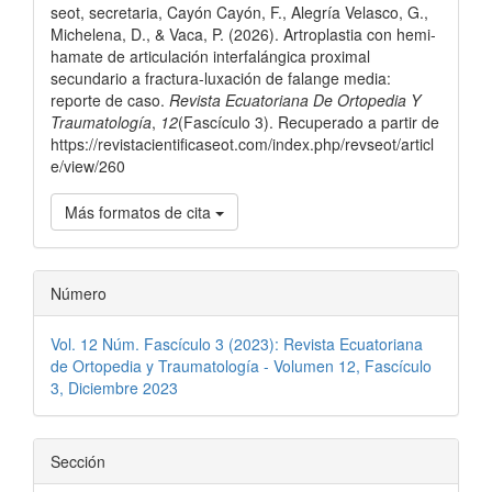
seot, secretaria, Cayón Cayón, F., Alegría Velasco, G.,
artículo
Michelena, D., & Vaca, P. (2026). Artroplastia con hemi-
hamate de articulación interfalángica proximal
secundario a fractura-luxación de falange media:
reporte de caso.
Revista Ecuatoriana De Ortopedia Y
Traumatología
,
12
(Fascículo 3). Recuperado a partir de
https://revistacientificaseot.com/index.php/revseot/articl
e/view/260
Más formatos de cita
Número
Vol. 12 Núm. Fascículo 3 (2023): Revista Ecuatoriana
de Ortopedia y Traumatología - Volumen 12, Fascículo
3, Diciembre 2023
Sección