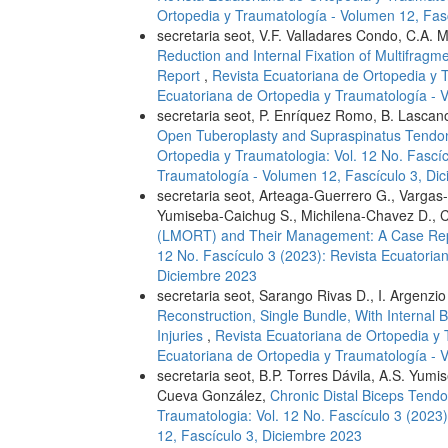
Ortopedia y Traumatología - Volumen 12, Fas
secretaria seot, V.F. Valladares Condo, C.A.
Reduction and Internal Fixation of Multifrag
Report
,
Revista Ecuatoriana de Ortopedia y T
Ecuatoriana de Ortopedia y Traumatología - 
secretaria seot, P. Enríquez Romo, B. Lasca
Open Tuberoplasty and Supraspinatus Tendon
Ortopedia y Traumatologia: Vol. 12 No. Fascí
Traumatología - Volumen 12, Fascículo 3, Di
secretaria seot, Arteaga-Guerrero G., Varga
Yumiseba-Caichug S., Michilena-Chavez D., 
(LMORT) and Their Management: A Case Re
12 No. Fascículo 3 (2023): Revista Ecuatoria
Diciembre 2023
secretaria seot, Sarango Rivas D., I. Argen
Reconstruction, Single Bundle, With Internal 
Injuries
,
Revista Ecuatoriana de Ortopedia y T
Ecuatoriana de Ortopedia y Traumatología - 
secretaria seot, B.P. Torres Dávila, A.S. Yum
Cueva González,
Chronic Distal Biceps Tend
Traumatologia: Vol. 12 No. Fascículo 3 (2023
12, Fascículo 3, Diciembre 2023