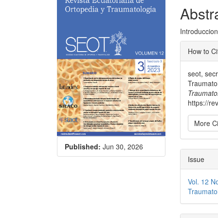
Sidebar
Articl
Abstr
Conte
Introduccio
Articl
How to Ci
Detai
seot, sec
Traumatol
Traumato
https://re
More Ci
Published:
Jun 30, 2026
Issue
Vol. 12 N
Traumatol