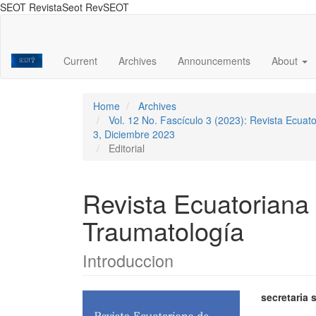
SEOT RevistaSeot RevSEOT
Main
Navigation
Main
Current
Archives
Announcements
About
Content
Sidebar
Home
Archives
Vol. 12 No. Fascículo 3 (2023): Revista Ecuat
3, Diciembre 2023
Editorial
Revista Ecuatoriana
Traumatología
Introduccion
Article
Main
secretaria 