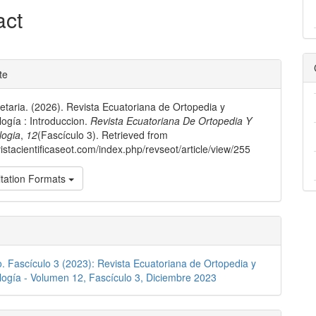
e
act
nt
n
e
te
ls
retaria. (2026). Revista Ecuatoriana de Ortopedia y
ogía : Introduccion.
Revista Ecuatoriana De Ortopedia Y
logia
,
12
(Fascículo 3). Retrieved from
vistacientificaseot.com/index.php/revseot/article/view/255
tation Formats
o. Fascículo 3 (2023): Revista Ecuatoriana de Ortopedia y
ogía - Volumen 12, Fascículo 3, Diciembre 2023