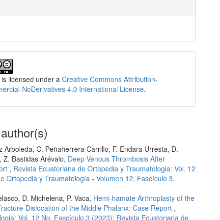
 is licensed under a
Creative Commons Attribution-
cial-NoDerivatives 4.0 International License
.
 author(s)
 Arboleda, C. Peñaherrera Carrillo, F. Endara Urresta, D.
, Z. Bastidas Arévalo,
Deep Venous Thrombosis After
ort
,
Revista Ecuatoriana de Ortopedia y Traumatologia: Vol. 12
de Ortopedia y Traumatología - Volumen 12, Fascículo 3,
elasco, D. Michelena, P. Vaca,
Hemi-hamate Arthroplasty of the
Fracture-Dislocation of the Middle Phalanx: Case Report
,
ogia: Vol. 12 No. Fascículo 3 (2023): Revista Ecuatoriana de