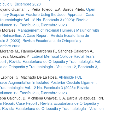
cículo 3, Diciembre 2023
 Moyano Guzmán, J. Peña Toledo, E.A. Barros Prieto,
Open
mentary Scapular Fracture Using the Judet Approach: Case
raumatologia: Vol. 12 No. Fascículo 3 (2023): Revista
Volumen 12, Fascículo 3, Diciembre 2023
no Morales,
Management of Proximal Humerus Malunion with
 Reinsertion: A Case Report
,
Revista Ecuatoriana de
culo 3 (2023): Revista Ecuatoriana de Ortopedia y
ciembre 2023
s-Morante M., Ramos-Guarderas P., Sánchez-Calderón A.,
Cueva-González P.,
Lateral Meniscal Oblique Radial Tears
port
,
Revista Ecuatoriana de Ortopedia y Traumatologia: Vol.
na de Ortopedia y Traumatología - Volumen 12, Fascículo 3,
zio Espinos, G. Machado De La Rosa,
All-Inside PCL
Brace Augmentation in Isolated Posterior Cruciate Ligament
raumatologia: Vol. 12 No. Fascículo 3 (2023): Revista
Volumen 12, Fascículo 3, Diciembre 2023
iseba Caichug, D. Michilena Chavez, C.A. Barcia Velázquez, P.N.
on Repair: Case Report
,
Revista Ecuatoriana de Ortopedia y
): Revista Ecuatoriana de Ortopedia y Traumatología - Volumen