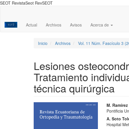
SEOT RevistaSeot RevSEOT
Navegación
principal
Contenido
Actual
Archivos
Avisos
Acerca de
principal
Barra
lateral
Inicio
Archivos
Vol. 11 Núm. Fascículo 3 (
Lesiones osteocondra
Tratamiento individu
técnica quirúrgica
Barra
Conte
M. Ramírez
Pontificia U
lateral
princi
A. Soto To
del
del
Hospital Met