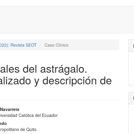
2022): Revista SEOT
Caso Clínico
les del astrágalo.
alizado y descripción de
nido
 Navarrete
niversidad Católica del Ecuador
pal
ledo
ropolitano de Quito