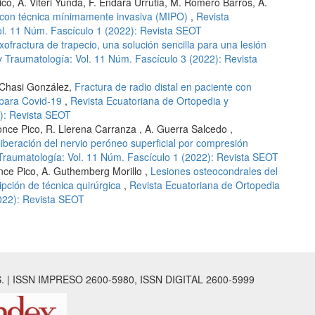
ico, A. Viteri Yunda, F. Endara Urrutia, M. Romero Barros, A.
 con técnica mínimamente invasiva (MIPO)
,
Revista
ol. 11 Núm. Fascículo 1 (2022): Revista SEOT
xofractura de trapecio, una solución sencilla para una lesión
y Traumatología: Vol. 11 Núm. Fascículo 3 (2022): Revista
. Chasi González,
Fractura de radio distal en paciente con
 para Covid-19
,
Revista Ecuatoriana de Ortopedia y
0): Revista SEOT
once Pico, R. Llerena Carranza , A. Guerra Salcedo ,
liberación del nervio peróneo superficial por compresión
Traumatología: Vol. 11 Núm. Fascículo 1 (2022): Revista SEOT
nce Pico, A. Guthemberg Morillo ,
Lesiones osteocondrales del
ipción de técnica quirúrgica
,
Revista Ecuatoriana de Ortopedia
2022): Revista SEOT
 ISSN IMPRESO 2600-5980, ISSN DIGITAL 2600-5999