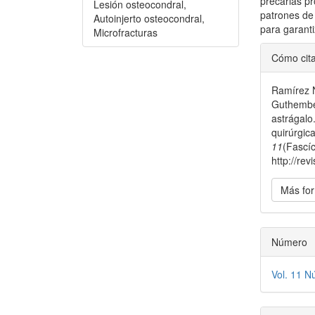
precarias pr
Lesión osteocondral,
patrones de 
Autoinjerto osteocondral,
para garanti
Microfracturas
Detal
Cómo cit
del
Ramírez N
artícu
Guthember
astrágalo
quirúrgic
11
(Fascíc
http://rev
Más for
Número
Vol. 11 N