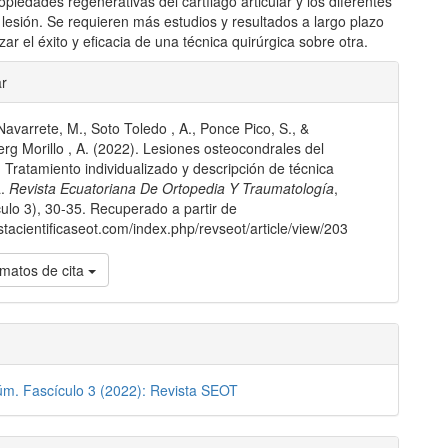
opiedades regenerativas del cartílago articular y los diferentes
lesión. Se requieren más estudios y resultados a largo plazo
zar el éxito y eficacia de una técnica quirúrgica sobre otra.
les
ar
avarrete, M., Soto Toledo , A., Ponce Pico, S., &
lo
g Morillo , A. (2022). Lesiones osteocondrales del
. Tratamiento individualizado y descripción de técnica
a.
Revista Ecuatoriana De Ortopedia Y Traumatología
,
ulo 3), 30-35. Recuperado a partir de
istacientificaseot.com/index.php/revseot/article/view/203
matos de cita
úm. Fascículo 3 (2022): Revista SEOT