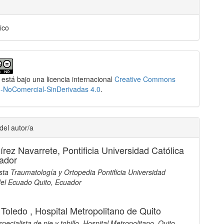
ico
 está bajo una licencia internacional
Creative Commons
n-NoComercial-SinDerivadas 4.0
.
del autor/a
írez Navarrete,
Pontificia Universidad Católica
ador
sta Traumatología y Ortopedia Pontificia Universidad
del Ecuado Quito, Ecuador
 Toledo ,
Hospital Metropolitano de Quito
ecialista de pie y tobillo. Hospital Metropolitano. Quito,