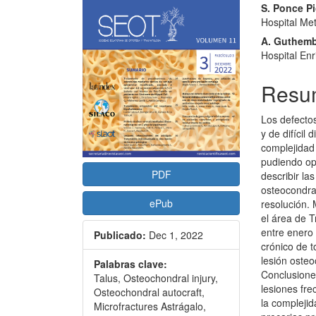
artículo
artícu
S. Ponce P
Hospital Met
A. Guthemb
Hospital En
Resu
Los defecto
y de difícil
complejidad 
pudiendo op
PDF
describir las
osteocondral
ePub
resolución. 
el área de T
entre enero
Publicado:
Dec 1, 2022
crónico de t
lesión osteo
Palabras clave:
Conclusione
Talus, Osteochondral injury,
lesiones fr
Osteochondral autocraft,
la complejid
Microfractures Astrágalo,