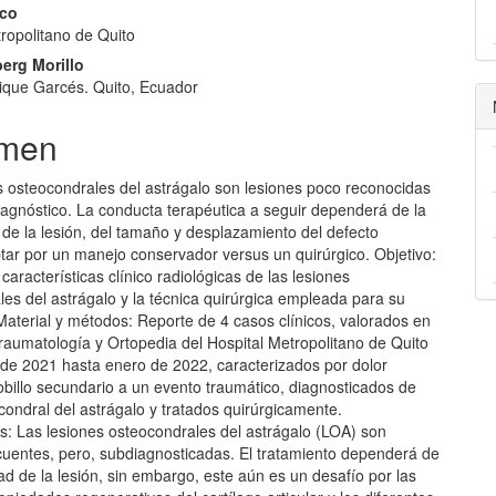
lo
ico
ropolitano de Quito
erg Morillo
rique Garcés. Quito, Ecuador
men
s osteocondrales del astrágalo son lesiones poco reconocidas
 diagnóstico. La conducta terapéutica a seguir dependerá de la
de la lesión, del tamaño y desplazamiento del defecto
tar por un manejo conservador versus un quirúrgico. Objetivo:
 características clínico radiológicas de las lesiones
es del astrágalo y la técnica quirúrgica empleada para su
Material y métodos: Reporte de 4 casos clínicos, valorados en
raumatología y Ortopedia del Hospital Metropolitano de Quito
 de 2021 hasta enero de 2022, caracterizados por dolor
obillo secundario a un evento traumático, diagnosticados de
condral del astrágalo y tratados quirúrgicamente.
s: Las lesiones osteocondrales del astrágalo (LOA) son
ecuentes, pero, subdiagnosticadas. El tratamiento dependerá de
ad de la lesión, sin embargo, este aún es un desafío por las